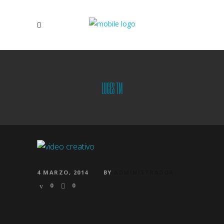
LUCES TM
4 MARZO, 2014
BY
ADMINISTRADOR
0
0