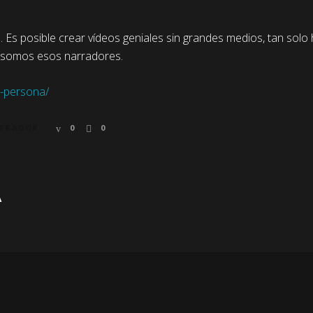
Es posible crear vídeos geniales sin grandes medios, tan solo
os somos esos narradores.
a-persona/
STRADOR
0
0
A